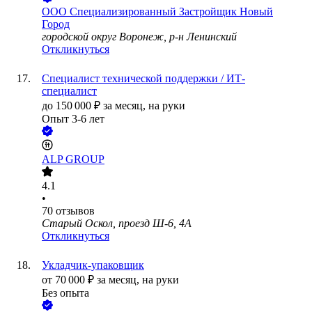
ООО
Специализированный Застройщик Новый
Город
городской округ Воронеж, р-н Ленинский
Откликнуться
Специалист технической поддержки / ИТ-
специалист
до
150 000
₽
за месяц,
на руки
Опыт 3-6 лет
ALP GROUP
4.1
•
70
отзывов
Старый Оскол, проезд Ш-6, 4А
Откликнуться
Укладчик-упаковщик
от
70 000
₽
за месяц,
на руки
Без опыта