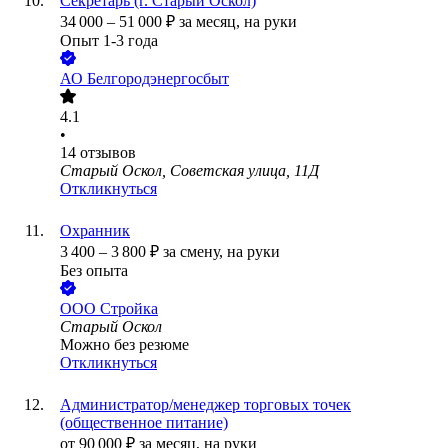
Секретарь (г. Старый Оскол)
34 000
–
51 000
₽
за месяц,
на руки
Опыт 1-3 года
АО
Белгородэнергосбыт
4.1
•
14
отзывов
Старый Оскол, Советская улица, 11Д
Откликнуться
Охранник
3 400
–
3 800
₽
за смену,
на руки
Без опыта
ООО
Стройка
Старый Оскол
Можно без резюме
Откликнуться
Администратор/менеджер торговых точек
(общественное питание)
от
90 000
₽
за месяц,
на руки