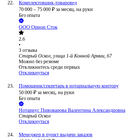
Комплектовщик-товаровед
70 000
–
75 000
₽
за месяц,
на руки
Без опыта
ООО
Орион Сток
2.6
•
3
отзыва
Старый Оскол, улица 1-й Конной Армии, 67
Можно без резюме
Откликнитесь среди первых
Откликнуться
Помощник/секретарь в нотариальную контору
50 000
₽
за месяц,
на руки
Без опыта
Нотариус Пивоварова Валентина Александровна
Старый Оскол
Откликнуться
Менеджер в пункт выдачи заказов