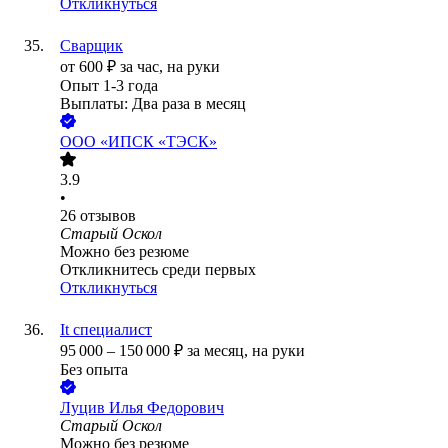
Откликнуться
Сварщик
от
600
₽
за час,
на руки
Опыт 1-3 года
Выплаты: Два раза в месяц
ООО
«ИПСК «ТЭСК»
3.9
•
26
отзывов
Старый Оскол
Можно без резюме
Откликнитесь среди первых
Откликнуться
It специалист
95 000
–
150 000
₽
за месяц,
на руки
Без опыта
Луцив Илья Федорович
Старый Оскол
Можно без резюме