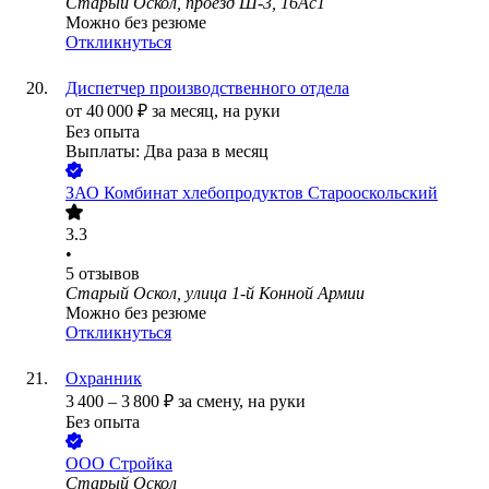
Старый Оскол, проезд Ш-3, 16Ас1
Можно без резюме
Откликнуться
Диспетчер производственного отдела
от
40 000
₽
за месяц,
на руки
Без опыта
Выплаты: Два раза в месяц
ЗАО
Комбинат хлебопродуктов Старооскольский
3.3
•
5
отзывов
Старый Оскол, улица 1-й Конной Армии
Можно без резюме
Откликнуться
Охранник
3 400
–
3 800
₽
за смену,
на руки
Без опыта
ООО
Стройка
Старый Оскол