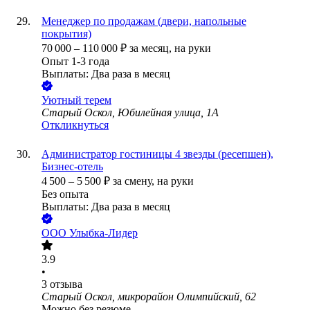
Менеджер по продажам (двери, напольные
покрытия)
70 000
–
110 000
₽
за месяц,
на руки
Опыт 1-3 года
Выплаты: Два раза в месяц
Уютный терем
Старый Оскол, Юбилейная улица, 1А
Откликнуться
Администратор гостиницы 4 звезды (ресепшен),
Бизнес-отель
4 500
–
5 500
₽
за смену,
на руки
Без опыта
Выплаты: Два раза в месяц
ООО
Улыбка-Лидер
3.9
•
3
отзыва
Старый Оскол, микрорайон Олимпийский, 62
Можно без резюме