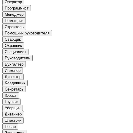
Оператор
Программист
Менеджер
Помощник
Строитель
Помощник руководителя
Сварщик
Охранник
Специалист
Руководитель
Бухгалтер
Инженер
Директор
Кладовщик
Секретарь
Юрист
Грузчик
Уборщик
Дизайнер
Электрик
Повар
Экономист